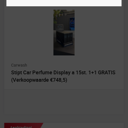
Carwash
Stipt Car Perfume Display a 15st. 1+1 GRATIS
(Verkoopwaarde €748,5)
Aanbieding!