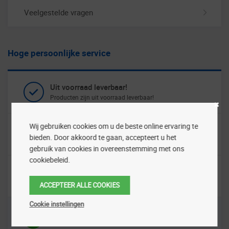
Veelgestelde vragen
Hoge persoonlijke service
Uit voorraad leverbaar!
Producten zijn uit voorraad leverbaar!
Wij gebruiken cookies om u de beste online ervaring te
Snelle & veilige levering
bieden. Door akkoord te gaan, accepteert u het
Wij leveren ook binnen 24uur!
gebruik van cookies in overeenstemming met ons
cookiebeleid.
Persoonlijk contact
Vragen? Laat het ons weten!
ACCEPTEER ALLE COOKIES
Cookie instellingen
Klantenservice
0570 - 66 27 25