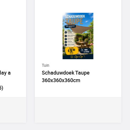
Tuin
lay a
Schaduwdoek Taupe
360x360x360cm
5)