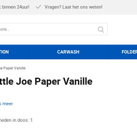
k binnen 24uur!
Vragen? Laat het ons weten!
TION
CARWASH
FOLDE
Joe Paper Vanille
ttle Joe Paper Vanille
s meer
heden in doos: 1