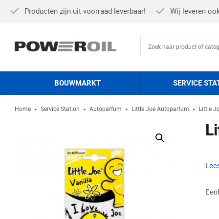
Producten zijn uit voorraad leverbaar!
Wij leveren oo
BOUWMARKT
SERVICE STA
Home
Service Station
Autoparfum
Little Joe Autoparfum
Little 
►
►
►
►
Li
Lee
Een