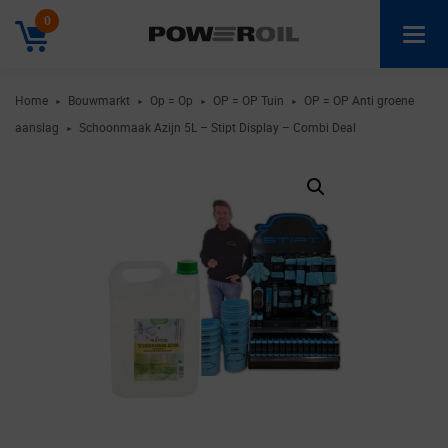
0
Home
Bouwmarkt
Op = Op
OP = OP Tuin
OP = OP Anti groene
►
►
►
►
aanslag
Schoonmaak Azijn 5L – Stipt Display – Combi Deal
►