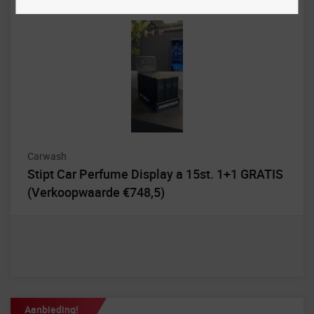
Carwash
Stipt Car Perfume Display a 15st. 1+1 GRATIS
(Verkoopwaarde €748,5)
Aanbieding!