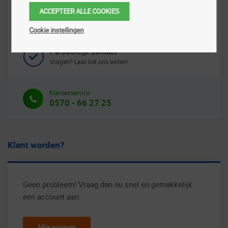
Snelle & veilige levering
ACCEPTEER ALLE COOKIES
Wij leveren ook binnen 24uur!
Cookie instellingen
Persoonlijk contact
Vragen? Laat het ons weten!
Klantenservice
0570 - 66 27 25
Klant worden?
Geen probleem! Vraag dan nu snel en gemakkelijk
een account aan.
Mijn account