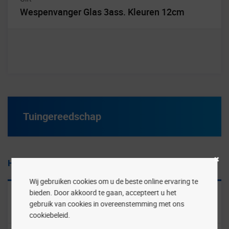
Wespenvanger Glas 3ass. Kleuren 12cm
Tuingereedschap
Hoge persoonlijke service
Wij gebruiken cookies om u de beste online ervaring te
bieden. Door akkoord te gaan, accepteert u het
Uit voorraad leverbaar!
gebruik van cookies in overeenstemming met ons
Producten zijn uit voorraad leverbaar!
cookiebeleid.