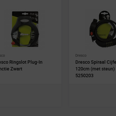
sco
Dresco
esco Ringslot Plug-In
Dresco Spiraal Cijfe
nctie Zwart
120cm (met steun)
5250203