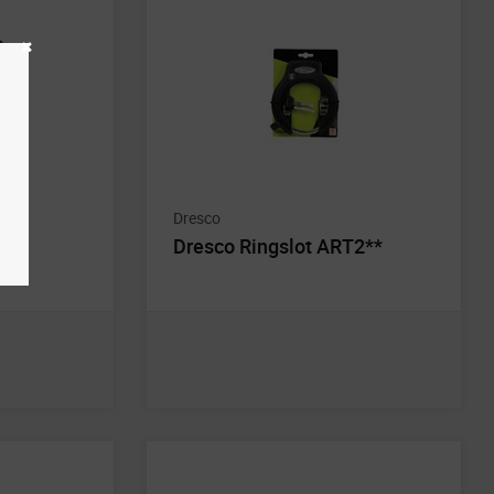
Dresco
ing
Dresco Ringslot ART2**