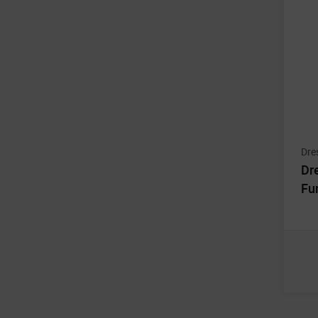
Dre
Dr
Fu