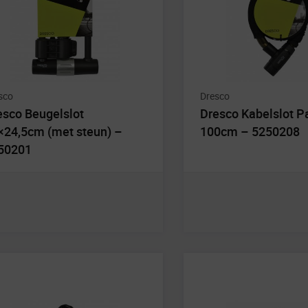
sco
Dresco
esco Beugelslot
Dresco Kabelslot P
×24,5cm (met steun) –
100cm – 5250208
50201