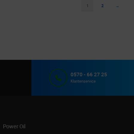
1
2
→
0570 - 66 27 25
Klantenservice
Power Oil