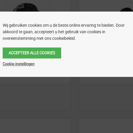
Wij gebruiken cookies om u de beste online ervaring te bieden. Door
akkoord te gaan, accepteert u het gebruik van cookies in
overeenstemming met ons cookiebeleid.
ACCEPTEER ALLE COOKIES
sco
Dresco
Cookie instellingen
esco Kettingslot 90cm met
Dresco Plug-in kett
sleutels – 5250210
140cm 5,5×5,5mm