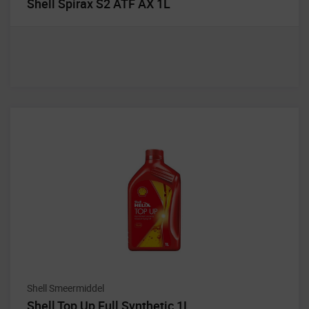
Shell Spirax S2 ATF AX 1L
Shell Smeermiddel
Shell Top Up Full Synthetic 1L