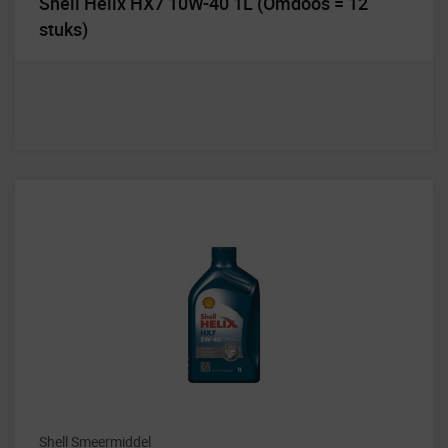
Shell Helix HX7 10W-40 1L (Omdoos = 12
stuks)
Shell Smeermiddel