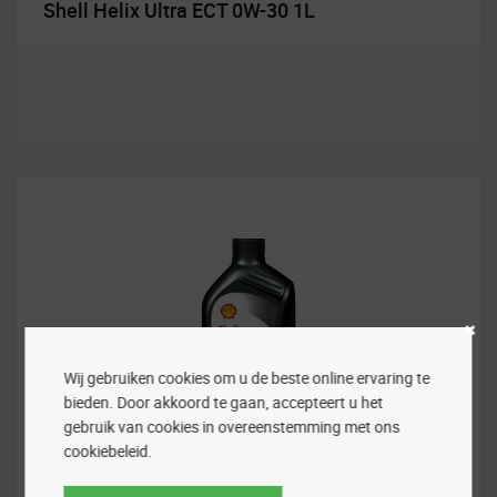
Shell Helix Ultra ECT 0W-30 1L
Wij gebruiken cookies om u de beste online ervaring te
bieden. Door akkoord te gaan, accepteert u het
gebruik van cookies in overeenstemming met ons
cookiebeleid.
Shell Smeermiddel
Shell Helix Ultra ECT C3 5W-30 1L