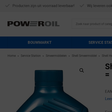
Producten zijn uit voorraad leverbaar!
Wij leveren oo
BOUWMARKT
SERVICE STA
Home
Service Station
Smeermiddelen
Shell Smeermiddel
Shell H
►
►
►
►
S
=
EAN
Lee