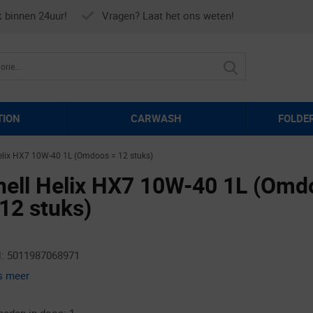
k binnen 24uur!
Vragen? Laat het ons weten!
TION
CARWASH
FOLDE
elix HX7 10W-40 1L (Omdoos = 12 stuks)
hell Helix HX7 10W-40 1L (Omd
 12 stuks)
: 5011987068971
s meer