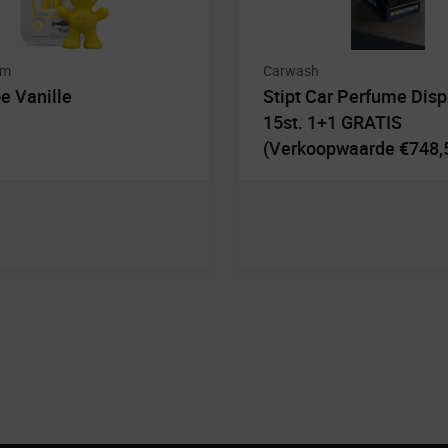
um
Carwash
oe Vanille
Stipt Car Perfume Disp
15st. 1+1 GRATIS
(Verkoopwaarde €748,