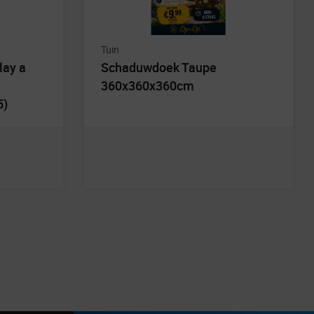
Tuin
lay a
Schaduwdoek Taupe
360x360x360cm
5)