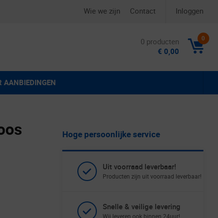
Wie we zijn
Contact
Inloggen
0
0 producten
€ 0,00
R AANBIEDINGEN
oos
Hoge persoonlijke service
Uit voorraad leverbaar!
Producten zijn uit voorraad leverbaar!
Snelle & veilige levering
Wij leveren ook binnen 24uur!