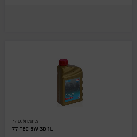
77 Lubricants
77 FEC 5W-30 1L