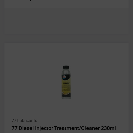
77 Lubricants
77 Diesel Injector Treatment/Cleaner 230ml