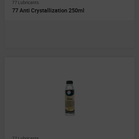
77 Lubricants
77 Anti Crystallization 250ml
77 Lubricants