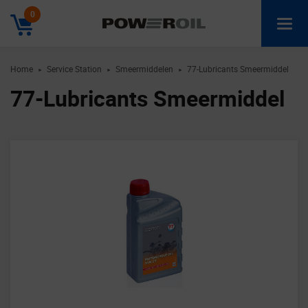
0
Home
Service Station
Smeermiddelen
77-Lubricants Smeermiddel
►
►
►
77-Lubricants Smeermiddel