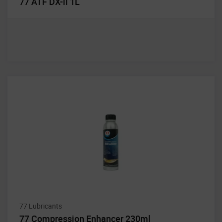
77 ATF DX-ll 1L
77 Lubricants
77 Compression Enhancer 230ml