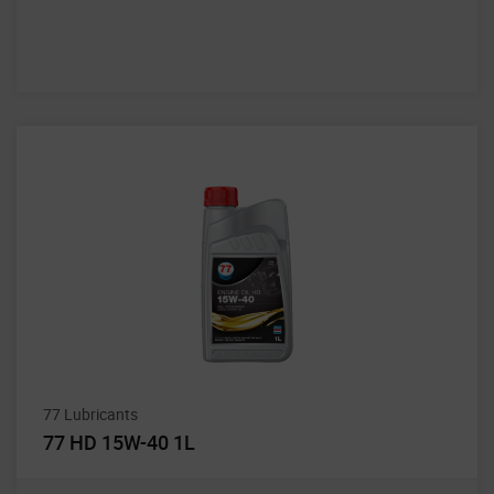
77 Lubricants
77 HD 15W-40 1L