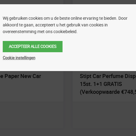
Wij gebruiken cookies om u de beste online ervaring te bieden. Door
akkoord te gaan, accepteert u het gebruik van cookies in
overeenstemming met ons cookiebeleid.
ACCEPTEER ALLE COOKIES
Cookie instellingen
um
Carwash
Joe Paper New Car
Stipt Car Perfume Disp
15st. 1+1 GRATIS
(Verkoopwaarde €748,