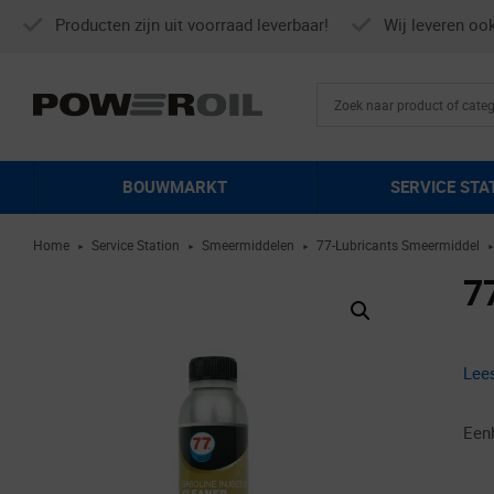
Producten zijn uit voorraad leverbaar!
Wij leveren oo
BOUWMARKT
SERVICE STA
Home
Service Station
Smeermiddelen
77-Lubricants Smeermiddel
►
►
►
7
Lee
Een