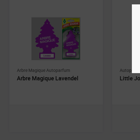
Arbre Magique Autoparfum
Autoparf
Arbre Magique Lavendel
Little 