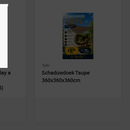
Tuin
lay a
Schaduwdoek Taupe
360x360x360cm
5)