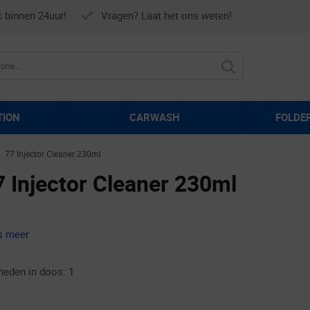
k binnen 24uur!
Vragen? Laat het ons weten!
TION
CARWASH
FOLDE
77 Injector Cleaner 230ml
►
7 Injector Cleaner 230ml
s meer
heden in doos: 1