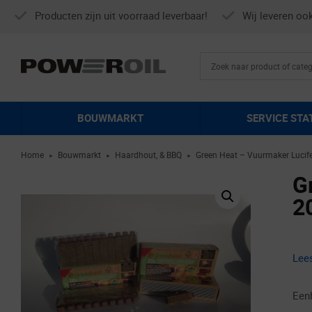
Producten zijn uit voorraad leverbaar!
Wij leveren oo
BOUWMARKT
SERVICE STA
Home
Bouwmarkt
Haardhout, & BBQ
Green Heat – Vuurmaker Lucifer
►
►
►
G
2
Lee
Een