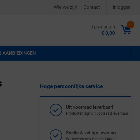
Wie we zijn
Contact
Inloggen
0
0 producten
€ 0,00
R AANBIEDINGEN
s
Hoge persoonlijke service
Uit voorraad leverbaar!
Producten zijn uit voorraad leverbaar!
Snelle & veilige levering
Wij leveren ook binnen 24uur!