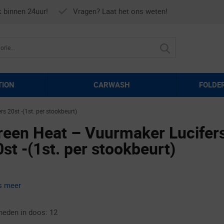
k binnen 24uur!
Vragen? Laat het ons weten!
TION
CARWASH
FOLDE
s 20st -(1st. per stookbeurt)
reen Heat – Vuurmaker Lucifer
0st -(1st. per stookbeurt)
s meer
heden in doos: 12