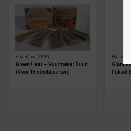
Haardhout, & BBQ
Haardhout
Green Heat – Vuurmaker Bruin
Giant F
(Voor 16 stookbeurten)
Fakkel 