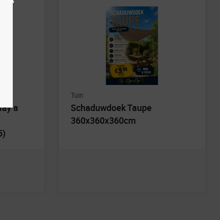
Tuin
lay a
Schaduwdoek Taupe
360x360x360cm
5)