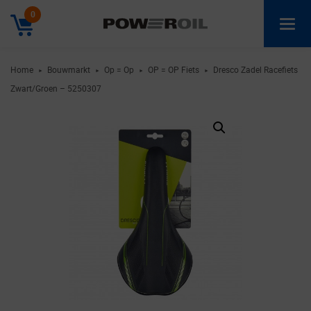
0
Home
Bouwmarkt
Op = Op
OP = OP Fiets
Dresco Zadel Racefiets
►
►
►
►
Zwart/Groen – 5250307