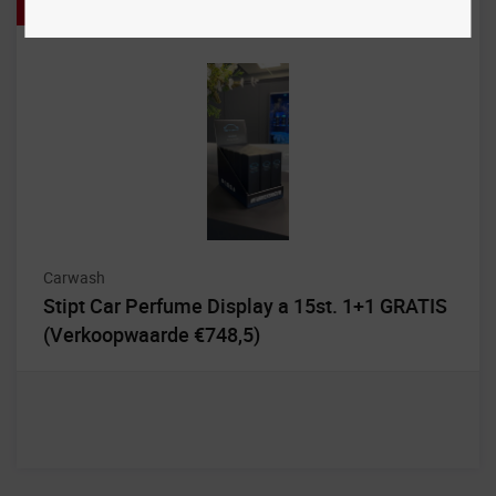
Aanbieding!
Carwash
Stipt Car Perfume Display a 15st. 1+1 GRATIS
(Verkoopwaarde €748,5)