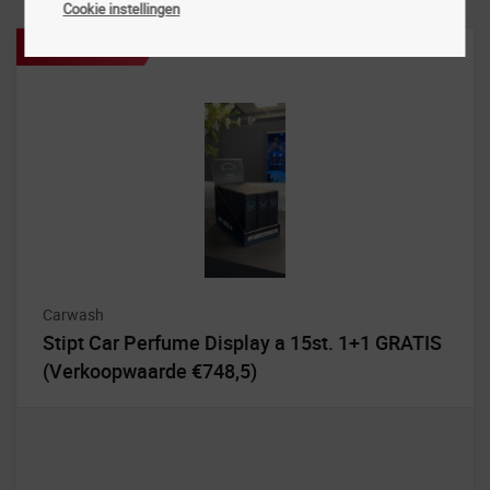
Cookie instellingen
Aanbieding!
Carwash
Stipt Car Perfume Display a 15st. 1+1 GRATIS
(Verkoopwaarde €748,5)