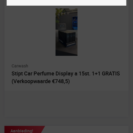
Carwash
Stipt Car Perfume Display a 15st. 1+1 GRATIS
(Verkoopwaarde €748,5)
Aanbieding!