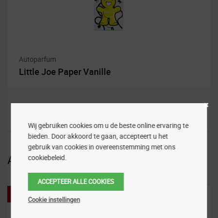
Autoparfum
Little Joe Paper Vanille
Wij gebruiken cookies om u de beste online ervaring te
bieden. Door akkoord te gaan, accepteert u het
gebruik van cookies in overeenstemming met ons
Aanbiedingen
cookiebeleid.
ACCEPTEER ALLE COOKIES
Aanbieding!
Cookie instellingen