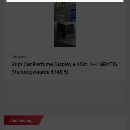
Carwash
Stipt Car Perfume Display a 15st. 1+1 GRATIS
(Verkoopwaarde €748,5)
Aanbieding!