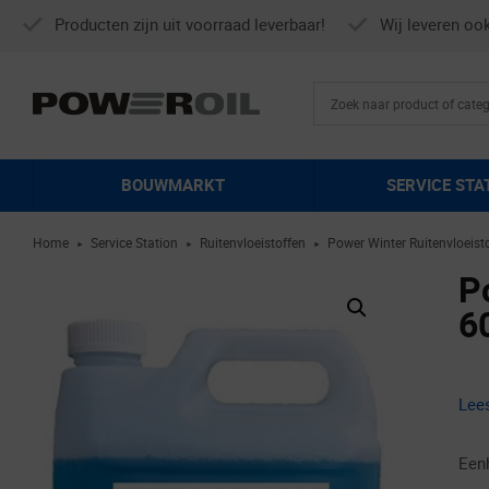
Producten zijn uit voorraad leverbaar!
Wij leveren oo
BOUWMARKT
SERVICE STA
Home
Service Station
Ruitenvloeistoffen
Power Winter Ruitenvloeist
►
►
►
P
6
Lee
Een