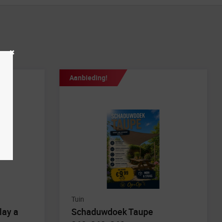
Aanbieding!
Tuin
lay a
Schaduwdoek Taupe