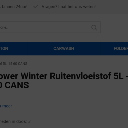
k binnen 24uur!
Vragen? Laat het ons weten!
TION
CARWASH
FOLDE
of 5L -15 60 CANS
ower Winter Ruitenvloeistof 5L 
0 CANS
s meer
heden in doos: 3