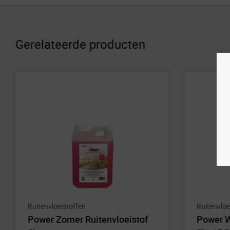
Gerelateerde producten
Ruitenvloeistoffen
Ruitenvloe
Power Zomer Ruitenvloeistof
Power W