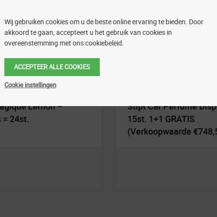
Wij gebruiken cookies om u de beste online ervaring te bieden. Door
akkoord te gaan, accepteert u het gebruik van cookies in
overeenstemming met ons cookiebeleid.
ACCEPTEER ALLE COOKIES
Cookie instellingen
ique Autoparfum
Carwash
agique Lemon –
Stipt Car Perfume Disp
= 24st.
15st. 1+1 GRATIS
(Verkoopwaarde €748,