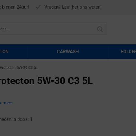
k binnen 24uur!
Vragen? Laat het ons weten!
TION
CARWASH
FOLDE
Protecton 5W-30 C3 5L
rotecton 5W-30 C3 5L
s meer
heden in doos: 1