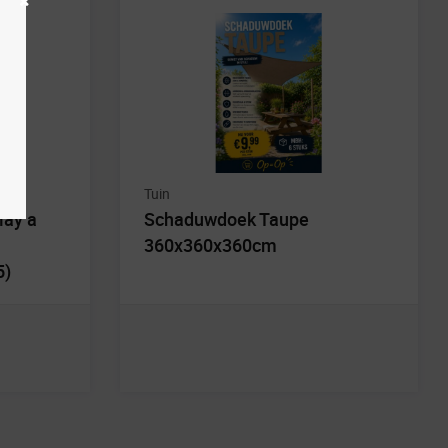
Tuin
lay a
Schaduwdoek Taupe
360x360x360cm
5)