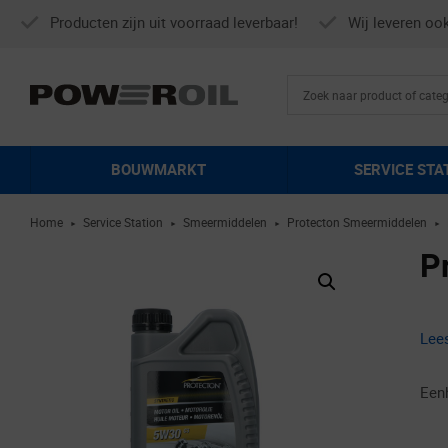
Producten zijn uit voorraad leverbaar!
Wij leveren oo
BOUWMARKT
SERVICE STA
Home
Service Station
Smeermiddelen
Protecton Smeermiddelen
►
►
►
►
P
Lee
Een