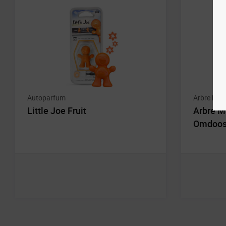
Autoparfum
Arbre Mag
Little Joe Fruit
Arbre M
Omdoos 