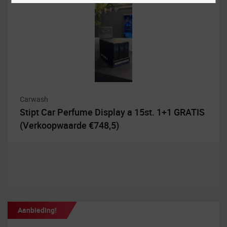
Carwash
Stipt Car Perfume Display a 15st. 1+1 GRATIS
(Verkoopwaarde €748,5)
Aanbieding!