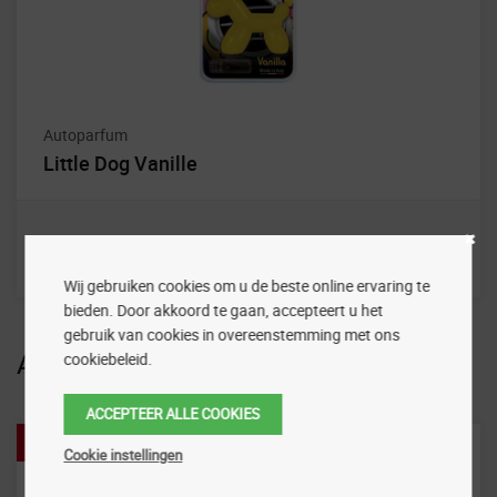
Autoparfum
Little Dog Vanille
Wij gebruiken cookies om u de beste online ervaring te
bieden. Door akkoord te gaan, accepteert u het
gebruik van cookies in overeenstemming met ons
Aanbiedingen
cookiebeleid.
ACCEPTEER ALLE COOKIES
Aanbieding!
Cookie instellingen