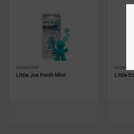
Autoparfum
Autoparf
Little Joe Fresh Mint
Little D