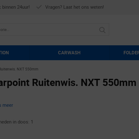
k binnen 24uur!
Vragen? Laat het ons weten!
TION
CARWASH
FOLDE
 Ruitenwis. NXT 550mm
arpoint Ruitenwis. NXT 550mm
s meer
heden in doos: 1