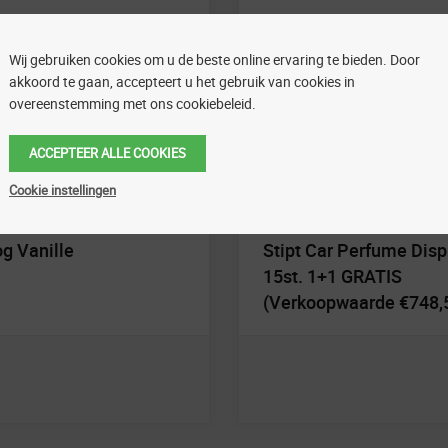
Wij gebruiken cookies om u de beste online ervaring te bieden. Door
akkoord te gaan, accepteert u het gebruik van cookies in
overeenstemming met ons cookiebeleid.
ACCEPTEER ALLE COOKIES
Cookie instellingen
um
Carwash
og Vanille
Stipt Car Perfume Disp
15st. 1+1 GRATIS
(Verkoopwaarde €748,