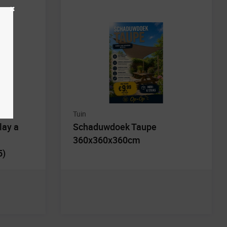
Tuin
lay a
Schaduwdoek Taupe
360x360x360cm
5)