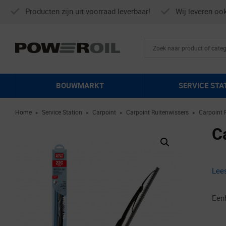
Producten zijn uit voorraad leverbaar!
Wij leveren oo
BOUWMARKT
SERVICE STA
Home
Service Station
Carpoint
Carpoint Ruitenwissers
Carpoint
►
►
►
►
C
Lee
Een