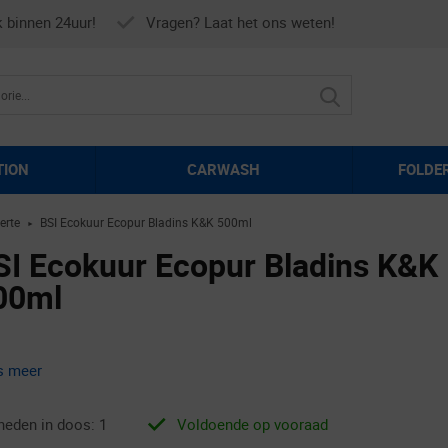
k binnen 24uur!
Vragen? Laat het ons weten!
TION
CARWASH
FOLDE
erte
BSI Ecokuur Ecopur Bladins K&K 500ml
►
SI Ecokuur Ecopur Bladins K&K
00ml
s meer
heden in doos: 1
Voldoende op vooraad