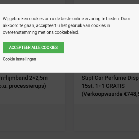
Wij gebruiken cookies om u de beste online ervaring te bieden. Door
akkoord te gaan, accepteert u het gebruik van cookies in
overeenstemming met ons cookiebeleid.
ACCEPTEER ALLE COOKIES
Cookie instellingen
ng
Carwash
m-lijmband 2×2,5m
Stipt Car Perfume Disp
o.a. processierups)
15st. 1+1 GRATIS
(Verkoopwaarde €748,