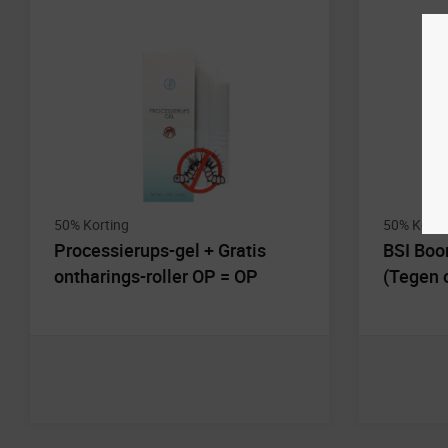
50% Korting
50% Korti
Processierups-gel + Gratis
BSI Boo
ontharings-roller OP = OP
(Tegen 