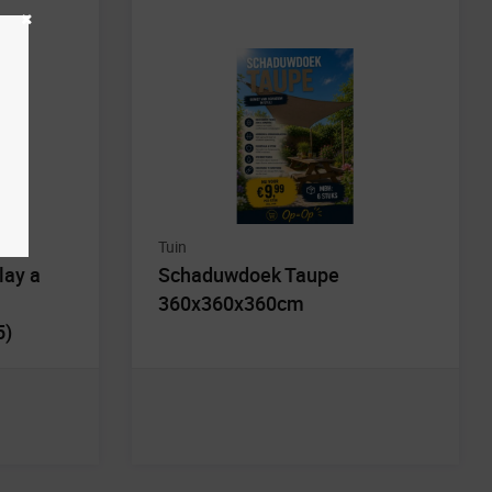
Tuin
lay a
Schaduwdoek Taupe
360x360x360cm
5)