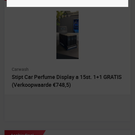
Carwash
Stipt Car Perfume Display a 15st. 1+1 GRATIS
(Verkoopwaarde €748,5)