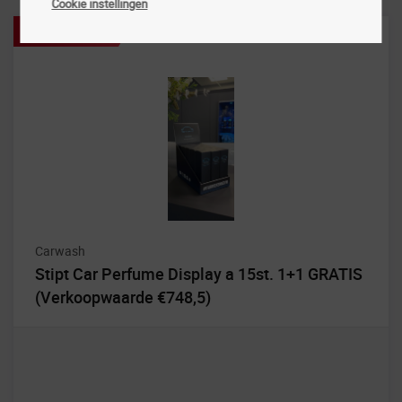
Cookie instellingen
Aanbieding!
Carwash
Stipt Car Perfume Display a 15st. 1+1 GRATIS
(Verkoopwaarde €748,5)