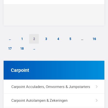
←
1
2
3
4
5
…
16
17
18
→
Carpoint
Carpoint Acculaders, Omvormers & Jumpstarters
Carpoint Autolampen & Zekeringen