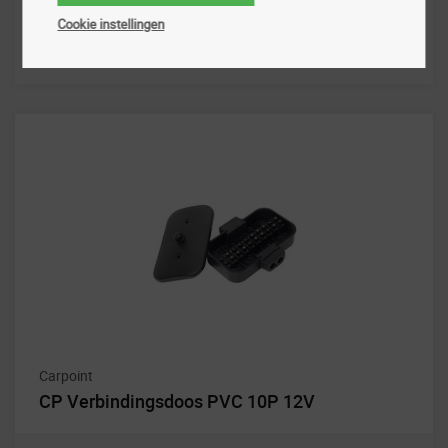
Cookie instellingen
Carpoint
CP Verbindingsdoos PVC 10P 12V