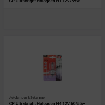
CP Ultrabright Halogeen H1 12V/55W
Autolampen & Zekeringen
CP Ultrabright Halogeen H4 12V 60/55w