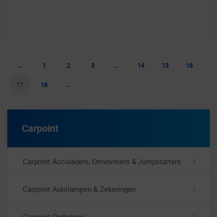
←
1
2
3
…
14
15
16
17
18
→
Carpoint
Carpoint Acculaders, Omvormers & Jumpstarters
Carpoint Autolampen & Zekeringen
Carpoint Onderweg