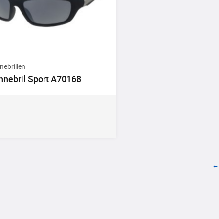
nebrillen
nnebril Sport A70168
←