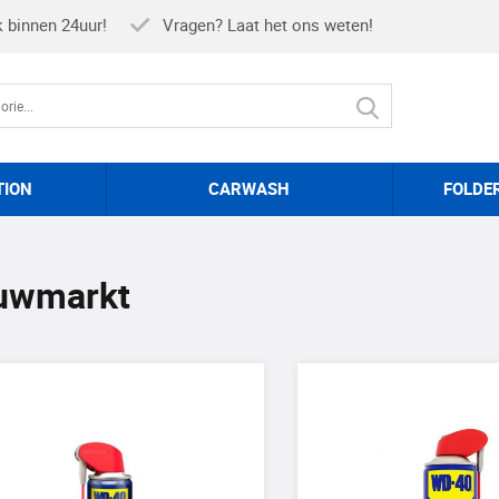
k binnen 24uur!
Vragen? Laat het ons weten!
TION
CARWASH
FOLDE
uwmarkt