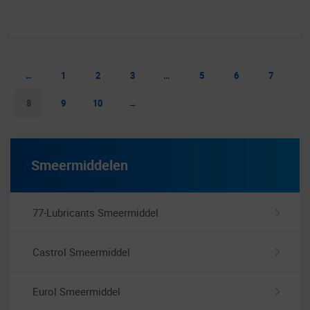
←
1
2
3
…
5
6
7
8
9
10
→
Smeermiddelen
77-Lubricants Smeermiddel
Castrol Smeermiddel
Eurol Smeermiddel